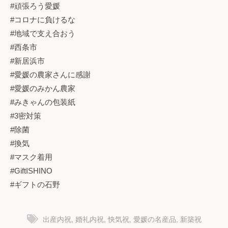
#頑張ろう愛媛
#コロナに負けるな
#地域で支え合おう
#西条市
#新居浜市
#愛媛の農家さんに感謝
#愛媛のみかん農家
#みきゃんの包装紙
#3密対策
#除菌
#換気
#マスク着用
#GiftISHINO
#ギフトの石野
出産内祝
,
婚礼内祝
,
快気祝
,
愛媛の名産品
,
新築祝