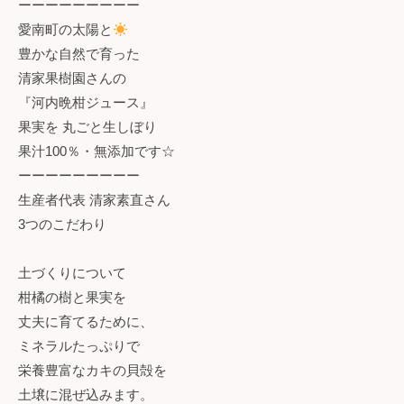
ーーーーーーーーー
愛南町の太陽と
豊かな自然で育った
清家果樹園さんの
『河内晩柑ジュース』
果実を 丸ごと生しぼり
果汁100％・無添加です☆
ーーーーーーーーー
生産者代表 清家素直さん
3つのこだわり
土づくりについて
柑橘の樹と果実を
丈夫に育てるために、
ミネラルたっぷりで
栄養豊富なカキの貝殻を
土壌に混ぜ込みます。