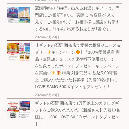
2026年6月20日
冠婚葬祭の「納得」出来るお返しギフトは、専
門店にご相談下さい。 実際に お客様が 来て・
見て・ご相談されて、お相手様に感謝をお伝え
するのに「納得」出来るお返しが1番です。
2026年6月20日
【ギフトの石野 西条店で愛媛の柑橘ジュース＆
ゼリー
キャンペーン
】「100%愛媛県産 商
品（無添加ジュース＆保存料不使用ゼリー）」
を対象としたポイントプレゼントキャンペーン
を実施中
特典 対象商品を 税込5,000円以
上 ご購入いただいたお客様【先着20名様】に、
LOVE SAIJO 500ポイントをプレゼント！
2026年6月20日
ギフトの石野 西条店で1万円以上のカタログギ
フトをご購入いただいた【新婚さん】先着10名
様に、1,000 LOVE SAIJO ポイントをプレゼン
ト！