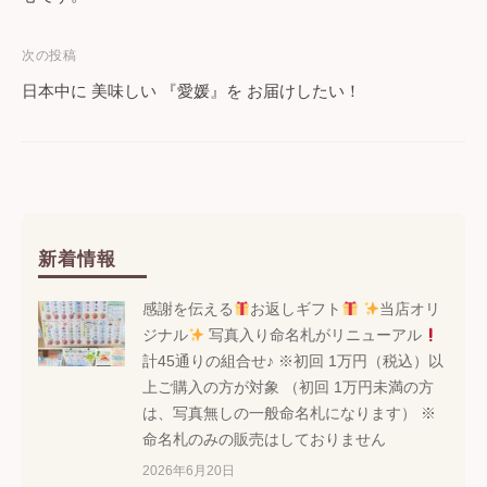
ナ
次の投稿
ビ
日本中に 美味しい 『愛媛』を お届けしたい！
ゲ
ー
シ
ョ
新着情報
ン
感謝を伝える
お返しギフト
当店オリ
ジナル
写真入り命名札がリニューアル
計45通りの組合せ♪ ※初回 1万円（税込）以
上ご購入の方が対象 （初回 1万円未満の方
は、写真無しの一般命名札になります） ※
命名札のみの販売はしておりません
2026年6月20日