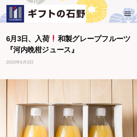
ー
コ
ト
ン
の
メ
ギ
西
ニ
石
テ
ュ
フ
条
野
ー
ン
市
ト
ツ
6月3日、入荷
和製グレープフルーツ
・
の
へ
『河内晩柑ジュース』
新
石
ス
居
野
キ
2020年6月3日
b
浜
y
ッ
市
ギ
プ
の
フ
ギ
ト
フ
の
ト
石
専
野
門
店