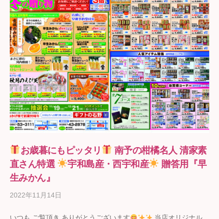
お歳暮にもピッタリ
南予の柑橘名人 清家素
直さん特選
宇和島産・西宇和産
贈答用『早
生みかん』
2022年11月14日
b
y
いつも ご覧頂き ありがとうございます
当店オリジナル
ギ