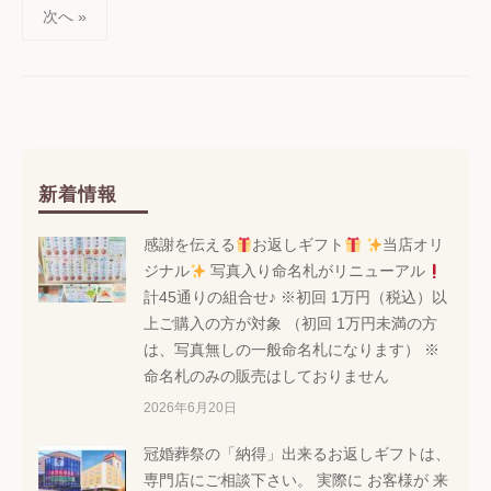
投
次へ »
稿
の
ペ
ー
新着情報
ジ
感謝を伝える
お返しギフト
当店オリ
送
ジナル
写真入り命名札がリニューアル
計45通りの組合せ♪ ※初回 1万円（税込）以
り
上ご購入の方が対象 （初回 1万円未満の方
は、写真無しの一般命名札になります） ※
命名札のみの販売はしておりません
2026年6月20日
冠婚葬祭の「納得」出来るお返しギフトは、
専門店にご相談下さい。 実際に お客様が 来