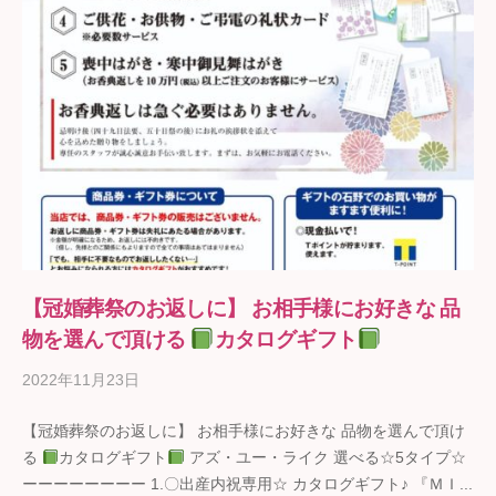
【冠婚葬祭のお返しに】 お相手様にお好きな 品
物を選んで頂ける
カタログギフト
2022年11月23日
b
y
【冠婚葬祭のお返しに】 お相手様にお好きな 品物を選んで頂け
ギ
る
カタログギフト
アズ・ユー・ライク 選べる☆5タイプ☆
フ
ーーーーーーーー 1.〇出産内祝専用☆ カタログギフト♪ 『ＭＩ...
ト