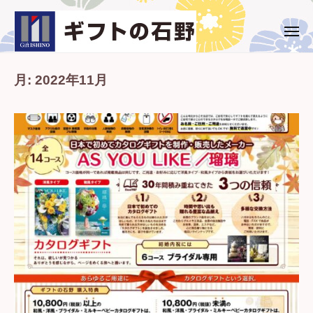
ー
コ
ト
ン
の
メ
ギ
西
ニ
石
テ
ュ
フ
条
野
ー
ン
市
月:
2022年11月
ト
ツ
・
の
へ
新
石
ス
居
野
キ
浜
ッ
市
プ
の
ギ
フ
ト
専
門
店