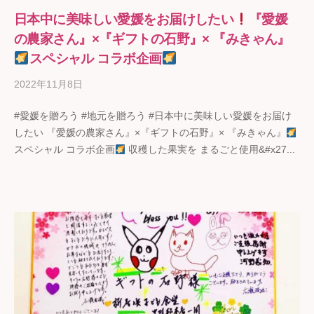
日本中に美味しい愛媛をお届けしたい
『愛媛
の農家さん』×『ギフトの石野』× 『みきゃん』
スペシャル コラボ企画
2022年11月8日
b
y
#愛媛を贈ろう #地元を贈ろう #日本中に美味しい愛媛をお届け
ギ
したい 『愛媛の農家さん』×『ギフトの石野』× 『みきゃん』
フ
スペシャル コラボ企画
収穫した果実を まるごと使用&#x27...
ト
の
石
野