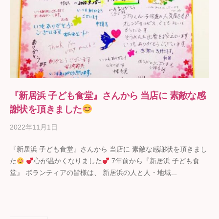
『新居浜 子ども食堂』さんから 当店に 素敵な感
謝状を頂きました
2022年11月1日
b
y
『新居浜 子ども食堂』さんから 当店に 素敵な感謝状を頂きまし
ギ
た
心が温かくなりました
7年前から『新居浜 子ども食
フ
堂』 ボランティアの皆様は、 新居浜の人と人・地域...
ト
の
石
野