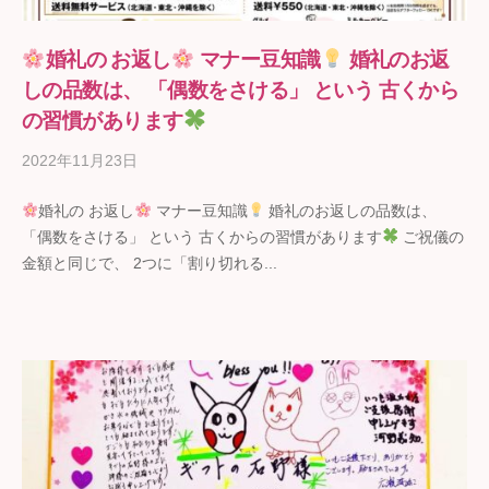
婚礼の お返し
マナー豆知識
婚礼のお返
しの品数は、 「偶数をさける」 という 古くから
の習慣があります
2022年11月23日
b
y
婚礼の お返し
マナー豆知識
婚礼のお返しの品数は、
ギ
「偶数をさける」 という 古くからの習慣があります
ご祝儀の
フ
金額と同じで、 2つに「割り切れる...
ト
の
石
野