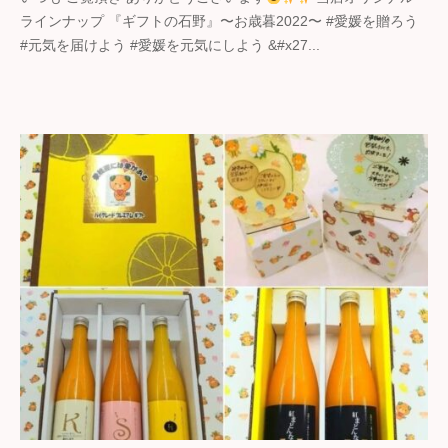
ラインナップ 『ギフトの石野』〜お歳暮2022〜 #愛媛を贈ろう
フ
#元気を届けよう #愛媛を元気にしよう &#x27...
ト
の
石
野