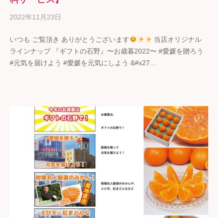
2022年11月23日
b
y
いつも ご覧頂き ありがとうございます
当店オリジナル
ギ
ラインナップ 『ギフトの石野』〜お歳暮2022〜 #愛媛を贈ろう
フ
#元気を届けよう #愛媛を元気にしよう &#x27...
ト
の
石
野