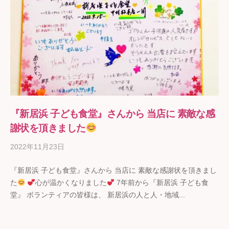
『新居浜 子ども食堂』さんから 当店に 素敵な感
謝状を頂きました
2022年11月23日
b
y
『新居浜 子ども食堂』さんから 当店に 素敵な感謝状を頂きまし
ギ
た
心が温かくなりました
7年前から『新居浜 子ども食
フ
堂』 ボランティアの皆様は、 新居浜の人と人・地域...
ト
の
石