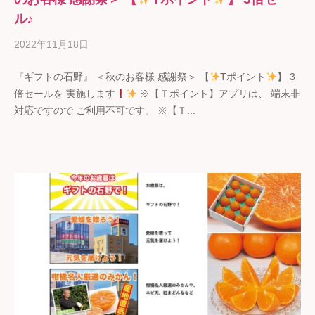
ル♪
2022年11月18日
b
y
『ギフトの石野』 ＜秋のお客様 感謝祭＞ 【
Tポイント
】 3
ギ
倍セールを 実施します
※【Ｔポイント】アプリは、 端末非
フ
対応ですので ご利用不可です。 ※【Ｔ...
ト
の
石
野