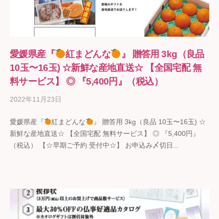
愛媛県産『
紅まどんな
』 贈答用 3kg（良品
10玉〜16玉) ☆新鮮な産地直送☆ 【全国宅配 無
料サービス】 ◎ 『5,400円』（税込）
2022年11月23日
b
y
愛媛県産『
紅まどんな
』 贈答用 3kg（良品 10玉〜16玉) ☆
ギ
新鮮な産地直送☆ 【全国宅配 無料サービス】 ◎ 『5,400円』
フ
（税込） 【☆早期ご予約 受付中☆】 お申込み〆切日...
ト
の
石
野