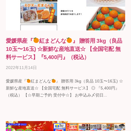
愛媛県産『
紅まどんな
』 贈答用 3kg（良品
10玉〜16玉) ☆新鮮な産地直送☆ 【全国宅配 無
料サービス】『5,400円』（税込）
2022年11月14日
b
y
愛媛県産『
紅まどんな
』 贈答用 3kg（良品 10玉〜16玉) ☆
ギ
新鮮な産地直送☆ 【全国宅配 無料サービス】 ◎ 『5,400円』
フ
（税込） 【☆早期ご予約 受付中☆】 お申込み〆切日...
ト
の
石
野