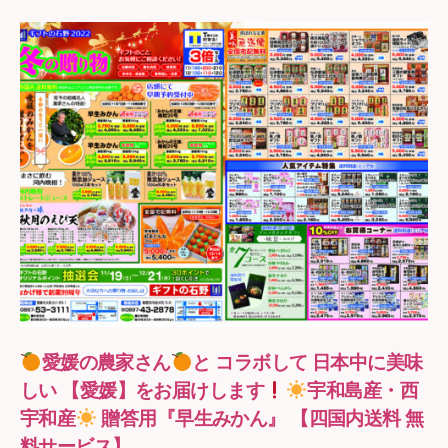
野
愛媛の農家さん
と コラボして 日本中に美味
しい 【愛媛】をお届けします
宇和島産・西
宇和産
贈答用『早生みかん』 【四国内送料 無
料サービス】