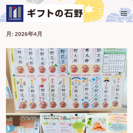
ー
コ
ト
ン
の
メ
ギ
西
ニ
石
テ
ュ
フ
条
野
ー
ン
市
月:
2026年4月
ト
ツ
・
の
へ
新
石
ス
居
野
キ
浜
ッ
市
プ
の
ギ
フ
ト
専
門
店