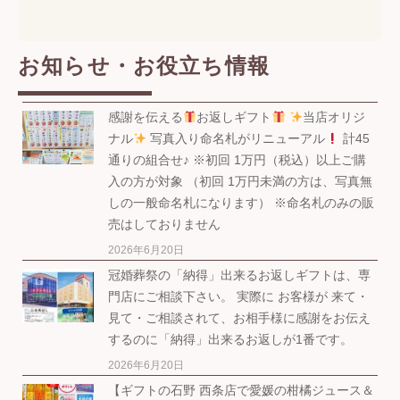
お知らせ・お役立ち情報
感謝を伝える
お返しギフト
当店オリジ
ナル
写真入り命名札がリニューアル
計45
通りの組合せ♪ ※初回 1万円（税込）以上ご購
入の方が対象 （初回 1万円未満の方は、写真無
しの一般命名札になります） ※命名札のみの販
売はしておりません
2026年6月20日
冠婚葬祭の「納得」出来るお返しギフトは、専
門店にご相談下さい。 実際に お客様が 来て・
見て・ご相談されて、お相手様に感謝をお伝え
するのに「納得」出来るお返しが1番です。
2026年6月20日
【ギフトの石野 西条店で愛媛の柑橘ジュース＆