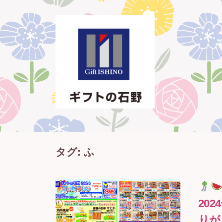
コ
ン
テ
ン
ツ
へ
ス
キ
ッ
ギ
西
プ
タグ:
ふ
条
フ
市
ト
・
の
新
20
石
居
りが
野