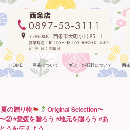
HOME
商品について
ギフトの石野について
西
夏の贈り物
Original Selection〜
24〜② #愛媛を贈ろう #地元を贈ろう #あ
とうを伝えよう