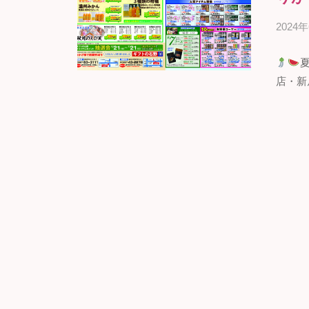
浜
市
2024
の
ギ
店・新居浜
フ
ト
専
門
店