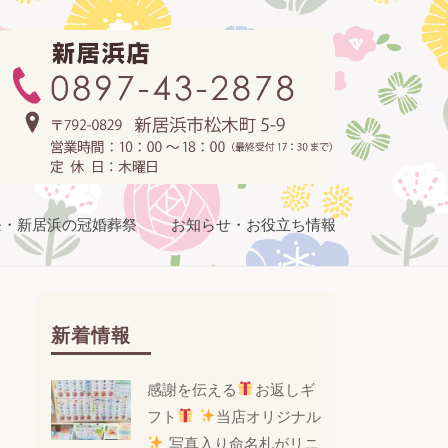
条・新居浜の冠婚葬祭
お知らせ・お役立ち情報
新着情報
感謝を伝える
お返しギ
フト
当店オリジナル
写真入り命名札がリニ