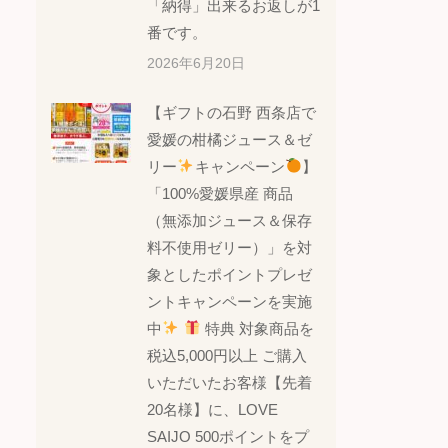
「納得」出来るお返しが1
番です。
2026年6月20日
【ギフトの石野 西条店で
愛媛の柑橘ジュース＆ゼ
リー
キャンペーン
】
「100%愛媛県産 商品
（無添加ジュース＆保存
料不使用ゼリー）」を対
象としたポイントプレゼ
ントキャンペーンを実施
中
特典 対象商品を
税込5,000円以上 ご購入
いただいたお客様【先着
20名様】に、LOVE
SAIJO 500ポイントをプ