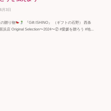
年6月3日
b
y
夏の贈り物
『Gift ISHINO』 （ギフトの石野） 西条
ギ
店 Original Selection〜2024〜② #愛媛を贈ろう #地...
フ
ト
の
石
野