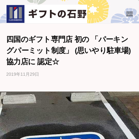
ー
コ
ト
ン
の
メ
ギ
西
ニ
石
テ
ュ
フ
条
野
ー
ン
市
ト
ツ
四国のギフト専門店 初の 「パーキン
・
の
へ
グパーミット制度」 (思いやり駐車場)
新
石
ス
居
協力店に 認定☆
野
キ
浜
ッ
市
2019年11月29日
b
プ
の
y
ギ
ギ
フ
フ
ト
ト
専
の
石
門
野
店