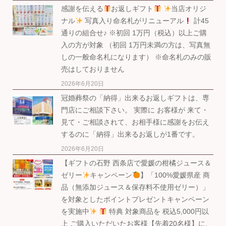
感謝を伝える
お返しギフト
当店オリジ
ナル
写真入り命名札がリニューアル
計45
通りの組合せ♪ ※初回 1万円（税込）以上ご購
入の方が対象 （初回 1万円未満の方は、写真無
しの一般命名札になります） ※命名札のみの販
売はしておりません
2026年6月20日
冠婚葬祭の「納得」出来るお返しギフトは、専
門店にご相談下さい。 実際に お客様が 来て・
見て・ご相談されて、お相手様に感謝をお伝え
するのに「納得」出来るお返しが1番です。
2026年6月20日
【ギフトの石野 西条店で愛媛の柑橘ジュース＆
ゼリー
キャンペーン
】「100%愛媛県産 商
品（無添加ジュース＆保存料不使用ゼリー）」
を対象としたポイントプレゼントキャンペーン
を実施中
特典 対象商品を 税込5,000円以
上 ご購入いただいたお客様【先着20名様】に、