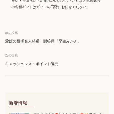
祝い・快気祝い・新築祝いのお返し・お礼など冠婚葬祭
の各種ギフトはギフトの石野にお任せください。
投
前の投稿
愛媛の柑橘名人特選 贈答用『早生みかん』
稿
ナ
次の投稿
キャッシュレス・ポイント還元
ビ
ゲ
ー
シ
新着情報
ョ