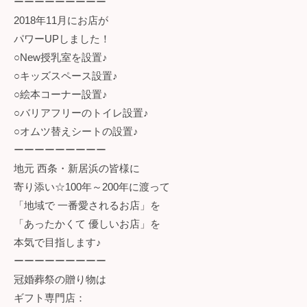
ーーーーーーーーー
2018年11月にお店が
パワーUPしました！
○New授乳室を設置♪
○キッズスペース設置♪
○絵本コーナー設置♪
○バリアフリーのトイレ設置♪
○オムツ替えシートの設置♪
ーーーーーーーーー
地元 西条・新居浜の皆様に
寄り添い☆100年～200年に渡って
「地域で 一番愛されるお店」を
「あったかくて 優しいお店」を
本気で目指します♪
ーーーーーーーーー
冠婚葬祭の贈り物は
ギフト専門店：