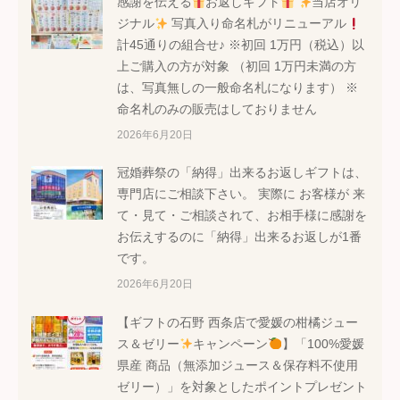
ン
感謝を伝える
お返しギフト
当店オリ
ジナル
写真入り命名札がリニューアル
計45通りの組合せ♪ ※初回 1万円（税込）以
上ご購入の方が対象 （初回 1万円未満の方
は、写真無しの一般命名札になります） ※
命名札のみの販売はしておりません
2026年6月20日
冠婚葬祭の「納得」出来るお返しギフトは、
専門店にご相談下さい。 実際に お客様が 来
て・見て・ご相談されて、お相手様に感謝を
お伝えするのに「納得」出来るお返しが1番
です。
2026年6月20日
【ギフトの石野 西条店で愛媛の柑橘ジュー
ス＆ゼリー
キャンペーン
】「100%愛媛
県産 商品（無添加ジュース＆保存料不使用
ゼリー）」を対象としたポイントプレゼント