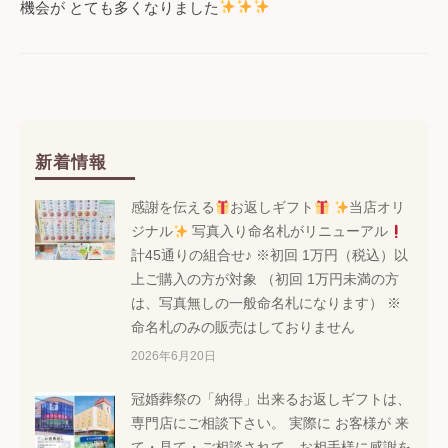
機会が とても多くなりました
シ
ョ
ン
新着情報
感謝を伝える
お返しギフト
当店オリ
ジナル
写真入り命名札がリニューアル
計45通りの組合せ♪ ※初回 1万円（税込）以
上ご購入の方が対象 （初回 1万円未満の方
は、写真無しの一般命名札になります） ※
命名札のみの販売はしておりません
2026年6月20日
冠婚葬祭の「納得」出来るお返しギフトは、
専門店にご相談下さい。 実際に お客様が 来
て・見て・ご相談されて、お相手様に感謝を