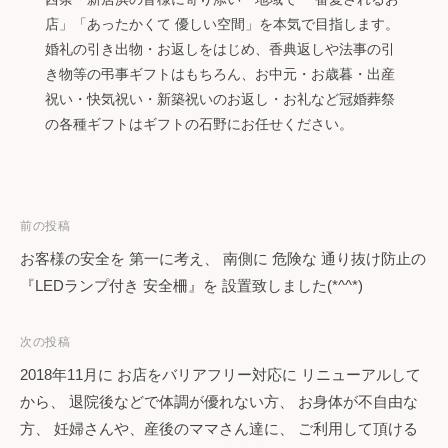
店」「あったかくて 優しい空間」を本気で目指します。
婚礼の引き出物・お返しをはじめ、香典返しや法事の引
き物等の弔事ギフトはもちろん、お中元・お歳暮・出産
祝い・快気祝い・新築祝いのお返し・お礼など冠婚葬祭
の各種ギフトはギフトの石野にお任せください。
投
前の投稿
お客様の安全を 第一に考え、 南側に 危険な 通り抜け防止の
稿
『LEDランプ付き 安全柵』を 設置致しました(*^^*)
ナ
次の投稿
ビ
2018年11月に お店をバリアフリー対応に リニューアルして
ゲ
から、 退院後などで体調が優れない方、 お身体が不自由な
ー
方、 妊婦さんや、産後のママさん達に、 ご利用して頂ける