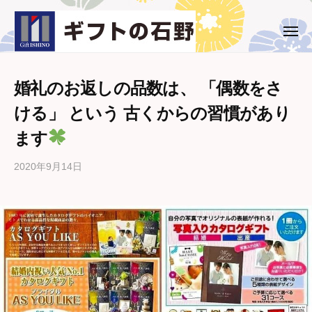
ー
コ
ト
ン
の
メ
ギ
西
ニ
石
テ
ュ
フ
条
野
ー
ン
市
ト
ツ
婚礼のお返しの品数は、 「偶数をさ
・
の
へ
ける」 という 古くからの習慣があり
新
石
ス
居
ます
野
キ
浜
ッ
市
2020年9月14日
b
プ
の
y
ギ
ギ
フ
フ
ト
ト
専
の
石
門
野
店