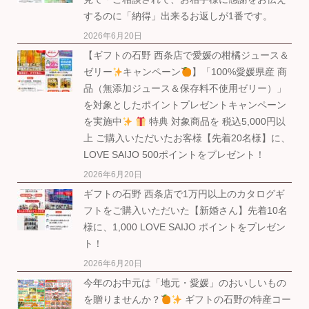
するのに「納得」出来るお返しが1番です。
2026年6月20日
【ギフトの石野 西条店で愛媛の柑橘ジュース＆
ゼリー
キャンペーン
】「100%愛媛県産 商
品（無添加ジュース＆保存料不使用ゼリー）」
を対象としたポイントプレゼントキャンペーン
を実施中
特典 対象商品を 税込5,000円以
上 ご購入いただいたお客様【先着20名様】に、
LOVE SAIJO 500ポイントをプレゼント！
2026年6月20日
ギフトの石野 西条店で1万円以上のカタログギ
フトをご購入いただいた【新婚さん】先着10名
様に、1,000 LOVE SAIJO ポイントをプレゼン
ト！
2026年6月20日
今年のお中元は「地元・愛媛」のおいしいもの
を贈りませんか？
ギフトの石野の特産コー