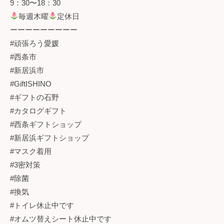
9：30〜18：30
毎週木曜
定休日
ーーーーーーーーー
#頑張ろう愛媛
#西条市
#新居浜市
#GiftISHINO
#ギフトの石野
#カタログギフト
#西条ギフトショップ
#新居浜ギフトショップ
#マスク着用
#3密対策
#除菌
#換気
#トイレ休止中です
#オムツ替えシート休止中です