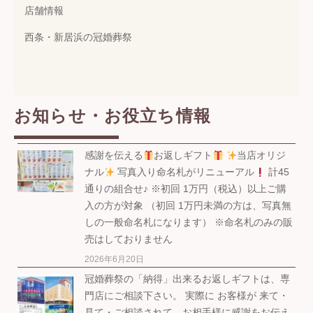
店舗情報
西条・新居浜の冠婚葬祭
お知らせ・お役立ち情報
感謝を伝える
お返しギフト
当店オリジ
ナル
写真入り命名札がリニューアル
計45
通りの組合せ♪ ※初回 1万円（税込）以上ご購
入の方が対象 （初回 1万円未満の方は、写真無
しの一般命名札になります） ※命名札のみの販
売はしておりません
2026年6月20日
冠婚葬祭の「納得」出来るお返しギフトは、専
門店にご相談下さい。 実際に お客様が 来て・
見て・ご相談されて、お相手様に感謝をお伝え