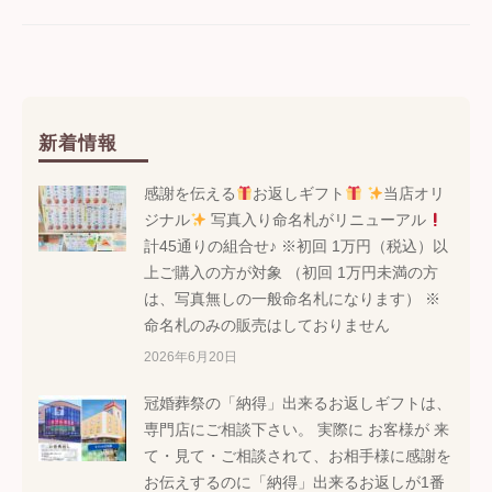
ー
シ
ョ
ン
新着情報
感謝を伝える
お返しギフト
当店オリ
ジナル
写真入り命名札がリニューアル
計45通りの組合せ♪ ※初回 1万円（税込）以
上ご購入の方が対象 （初回 1万円未満の方
は、写真無しの一般命名札になります） ※
命名札のみの販売はしておりません
2026年6月20日
冠婚葬祭の「納得」出来るお返しギフトは、
専門店にご相談下さい。 実際に お客様が 来
て・見て・ご相談されて、お相手様に感謝を
お伝えするのに「納得」出来るお返しが1番