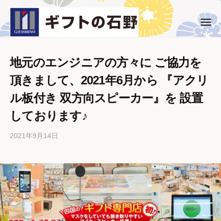
ー
コ
ト
ン
の
メ
ギ
西
ニ
石
テ
ュ
フ
条
野
ー
ン
市
ト
ツ
地元のエンジニアの方々に ご協力を
・
の
へ
頂きまして、2021年6月から 『アクリ
新
石
ス
居
ル板付き 双方向スピーカー』を 設置
野
キ
浜
ッ
しております♪
市
プ
の
2021年9月14日
b
ギ
y
フ
ギ
ト
フ
専
ト
門
の
店
石
野