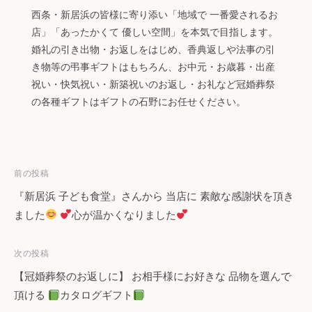
西条・新居浜の皆様に寄り添い「地域で 一番愛されるお
店」「あったかくて 優しい空間」を本気で目指します。
婚礼の引き出物・お返しをはじめ、香典返しや法事の引
き物等の弔事ギフトはもちろん、お中元・お歳暮・出産
祝い・快気祝い・新築祝いのお返し・お礼など冠婚葬祭
の各種ギフトはギフトの石野にお任せください。
投
前の投稿
『新居浜 子ども食堂』さんから 当店に 素敵な感謝状を頂き
稿
ました
心が温かくなりました
ナ
次の投稿
ビ
【冠婚葬祭のお返しに】 お相手様にお好きな 品物を選んで
ゲ
頂ける
カタログギフト