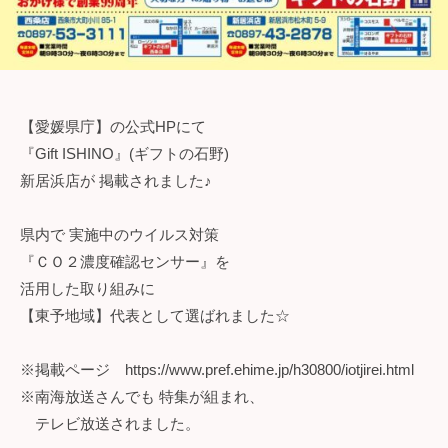
【愛媛県庁】の公式HPにて
『Gift ISHINO』(ギフトの石野)
新居浜店が 掲載されました♪
県内で 実施中のウイルス対策
『ＣＯ２濃度確認センサー』を
活用した取り組みに
【東予地域】代表として選ばれました☆
※掲載ページ https://www.pref.ehime.jp/h30800/iotjirei.html
※南海放送さんでも 特集が組まれ、
テレビ放送されました。