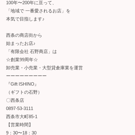
100年〜200年に亘って、
「地域で 一番愛されるお店」を
本気で目指します♪
西条の商店街から
始まったお店♪
「有限会社 石野商店」は
☆創業99周年☆
卸売業・小売業・大型貸倉庫業を運営
ーーーーーーーーー
『Gift ISHINO』
（ギフトの石野）
〇西条店
0897-53-3111
西条市大町85-1
【営業時間】
9：30〜18：30