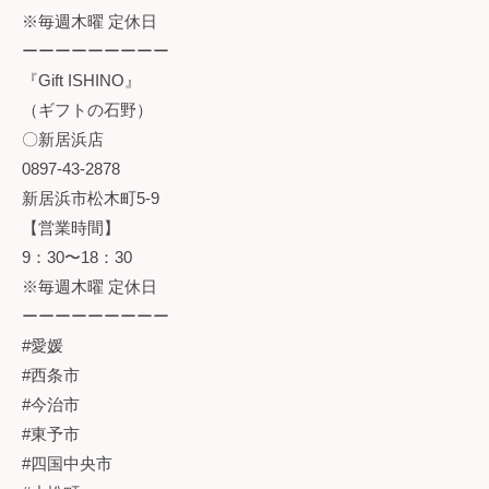
※毎週木曜 定休日
ーーーーーーーーー
『Gift ISHINO』
（ギフトの石野）
〇新居浜店
0897-43-2878
新居浜市松木町5-9
【営業時間】
9：30〜18：30
※毎週木曜 定休日
ーーーーーーーーー
#愛媛
#西条市
#今治市
#東予市
#四国中央市