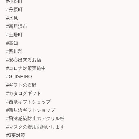
#小松町
#丹原町
#氷見
#新居浜市
#土居町
#高知
#吾川郡
#安心出来るお店
#コロナ対策実施中
#GiftISHINO
#ギフトの石野
#カタログギフト
#西条ギフトショップ
#新居浜ギフトショップ
#飛沫感染防止のアクリル板
#マスクの着用お願いします
#3密対策