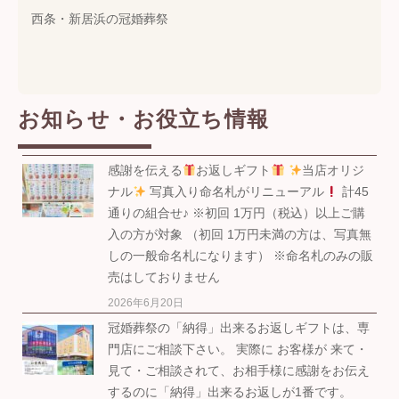
西条・新居浜の冠婚葬祭
お知らせ・お役立ち情報
感謝を伝える
お返しギフト
当店オリジ
ナル
写真入り命名札がリニューアル
計45
通りの組合せ♪ ※初回 1万円（税込）以上ご購
入の方が対象 （初回 1万円未満の方は、写真無
しの一般命名札になります） ※命名札のみの販
売はしておりません
2026年6月20日
冠婚葬祭の「納得」出来るお返しギフトは、専
門店にご相談下さい。 実際に お客様が 来て・
見て・ご相談されて、お相手様に感謝をお伝え
するのに「納得」出来るお返しが1番です。