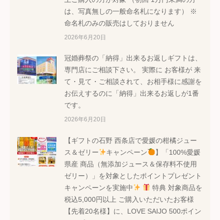
は、写真無しの一般命名札になります） ※
命名札のみの販売はしておりません
2026年6月20日
冠婚葬祭の「納得」出来るお返しギフトは、
専門店にご相談下さい。 実際に お客様が 来
て・見て・ご相談されて、お相手様に感謝を
お伝えするのに「納得」出来るお返しが1番
です。
2026年6月20日
【ギフトの石野 西条店で愛媛の柑橘ジュー
ス＆ゼリー
キャンペーン
】「100%愛媛
県産 商品（無添加ジュース＆保存料不使用
ゼリー）」を対象としたポイントプレゼント
キャンペーンを実施中
特典 対象商品を
税込5,000円以上 ご購入いただいたお客様
【先着20名様】に、LOVE SAIJO 500ポイン