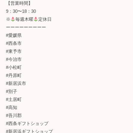
【営業時間】
9：30〜18：30
※
毎週木曜
定休日
ーーーーーーーーー
#愛媛県
#西条市
#東予市
#今治市
#小松町
#丹原町
#新居浜市
#別子
#土居町
#高知
#吾川郡
#西条ギフトショップ
#新居浜ギフトショップ