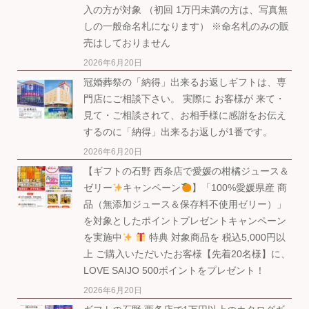
入の方が対象 （初回 1万円未満の方は、写真無
しの一般命名札になります） ※命名札のみの販
売はしておりません
2026年6月20日
冠婚葬祭の「納得」出来るお返しギフトは、専
門店にご相談下さい。 実際に お客様が 来て・
見て・ご相談されて、お相手様に感謝をお伝え
するのに「納得」出来るお返しが1番です。
2026年6月20日
【ギフトの石野 西条店で愛媛の柑橘ジュース＆
ゼリー
キャンペーン
】「100%愛媛県産 商
品（無添加ジュース＆保存料不使用ゼリー）」
を対象としたポイントプレゼントキャンペーン
を実施中
特典 対象商品を 税込5,000円以
上 ご購入いただいたお客様【先着20名様】に、
LOVE SAIJO 500ポイントをプレゼント！
2026年6月20日