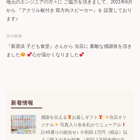
地元のエンジニアの方々に ご協力を頂きまして、2021年6月
稿
から 『アクリル板付き 双方向スピーカー』を 設置しており
ナ
ます♪
ビ
次の投稿
ゲ
『新居浜 子ども食堂』さんから 当店に 素敵な感謝状を頂き
ー
ました
心が温かくなりました
シ
ョ
ン
新着情報
感謝を伝える
お返しギフト
当店オリ
ジナル
写真入り命名札がリニューアル
計45通りの組合せ♪ ※初回 1万円（税込）以
上ご購入の方が対象 （初回 1万円未満の方