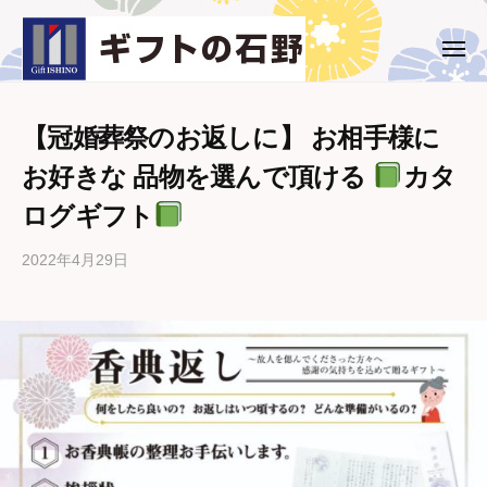
ー
コ
ト
ン
の
メ
ギ
西
ニ
石
テ
ュ
フ
条
野
ー
ン
市
ト
ツ
【冠婚葬祭のお返しに】 お相手様に
・
の
へ
お好きな 品物を選んで頂ける
カタ
新
石
ス
居
ログギフト
野
キ
浜
ッ
市
2022年4月29日
b
プ
の
y
ギ
ギ
フ
フ
ト
ト
専
の
石
門
野
店