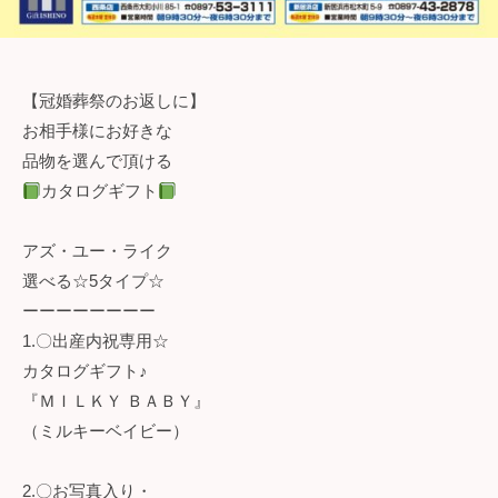
【冠婚葬祭のお返しに】
お相手様にお好きな
品物を選んで頂ける
カタログギフト
アズ・ユー・ライク
選べる☆5タイプ☆
ーーーーーーーー
1.〇出産内祝専用☆
カタログギフト♪
『ＭＩＬＫＹ ＢＡＢＹ』
（ミルキーベイビー）
2.〇お写真入り・