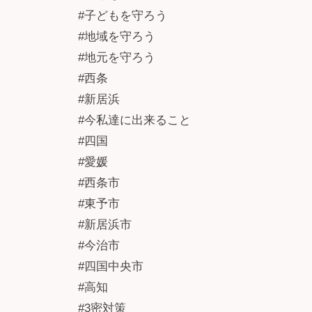
#子どもを守ろう
#地域を守ろう
#地元を守ろう
#西条
#新居浜
#今私達に出来ること
#四国
#愛媛
#西条市
#東予市
#新居浜市
#今治市
#四国中央市
#高知
#3密対策