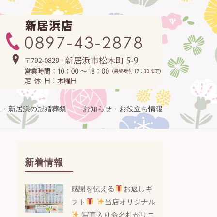
条・新居浜の冠婚葬祭
お知らせ・お役立ち情報
新着情報
感謝を伝える
お返しギ
フト
当店オリジナル
写真入り命名札がリニ