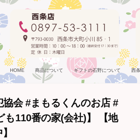
HOME
商品について
ギフトの石野について
西
犯協会 #まもるくんのお店 #
も110番の家(会社)】 【地
中】