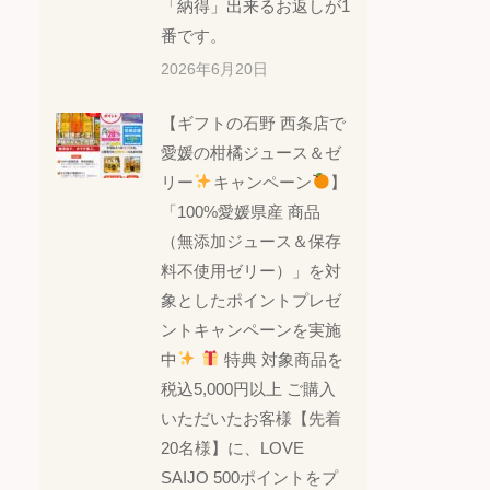
「納得」出来るお返しが1
番です。
2026年6月20日
【ギフトの石野 西条店で
愛媛の柑橘ジュース＆ゼ
リー
キャンペーン
】
「100%愛媛県産 商品
（無添加ジュース＆保存
料不使用ゼリー）」を対
象としたポイントプレゼ
ントキャンペーンを実施
中
特典 対象商品を
税込5,000円以上 ご購入
いただいたお客様【先着
20名様】に、LOVE
SAIJO 500ポイントをプ