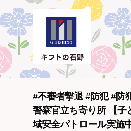
コ
ン
テ
ン
ツ
へ
ス
キ
ッ
ギ
西
プ
条
フ
#不審者撃退 #防犯 #防
市
ト
警察官立ち寄り所 【子ど
・
の
新
石
域安全パトロール実施
居
野