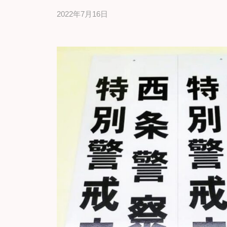
浜
2022年7月16日
b
市
y
の
ギ
ギ
フ
フ
ト
ト
の
専
石
門
野
店