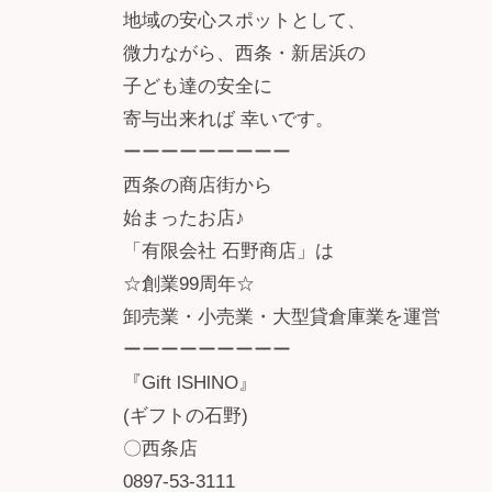
地域の安心スポットとして、
微力ながら、西条・新居浜の
子ども達の安全に
寄与出来れば 幸いです。
ーーーーーーーーー
西条の商店街から
始まったお店♪
「有限会社 石野商店」は
☆創業99周年☆
卸売業・小売業・大型貸倉庫業を運営
ーーーーーーーーー
『Gift lSHlNO』
(ギフトの石野)
〇西条店
0897-53-3111