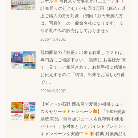
ジナル
写真入り命名札がリニューアル
計45通りの組合せ♪ ※初回 1万円（税込）以
上ご購入の方が対象 （初回 1万円未満の方
は、写真無しの一般命名札になります） ※
命名札のみの販売はしておりません
2026年6月20日
冠婚葬祭の「納得」出来るお返しギフトは、
専門店にご相談下さい。 実際に お客様が 来
て・見て・ご相談されて、お相手様に感謝を
お伝えするのに「納得」出来るお返しが1番
です。
2026年6月20日
【ギフトの石野 西条店で愛媛の柑橘ジュー
ス＆ゼリー
キャンペーン
】「100%愛媛
県産 商品（無添加ジュース＆保存料不使用
ゼリー）」を対象としたポイントプレゼント
キャンペーンを実施中
特典 対象商品を