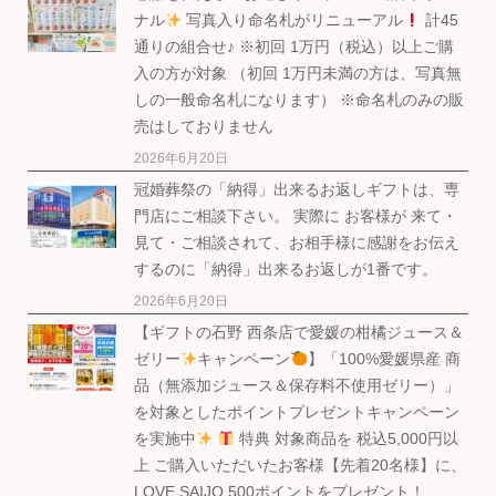
ナル
写真入り命名札がリニューアル
計45
通りの組合せ♪ ※初回 1万円（税込）以上ご購
入の方が対象 （初回 1万円未満の方は、写真無
しの一般命名札になります） ※命名札のみの販
売はしておりません
2026年6月20日
冠婚葬祭の「納得」出来るお返しギフトは、専
門店にご相談下さい。 実際に お客様が 来て・
見て・ご相談されて、お相手様に感謝をお伝え
するのに「納得」出来るお返しが1番です。
2026年6月20日
【ギフトの石野 西条店で愛媛の柑橘ジュース＆
ゼリー
キャンペーン
】「100%愛媛県産 商
品（無添加ジュース＆保存料不使用ゼリー）」
を対象としたポイントプレゼントキャンペーン
を実施中
特典 対象商品を 税込5,000円以
上 ご購入いただいたお客様【先着20名様】に、
LOVE SAIJO 500ポイントをプレゼント！