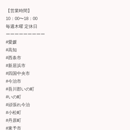
【営業時間】
10：00〜18：00
毎週木曜 定休日
ーーーーーーーーー
#愛媛
#高知
#西条市
#新居浜市
#四国中央市
#今治市
#吾川郡いの町
#いの町
#頑張れ今治
#小松町
#丹原町
#東予市