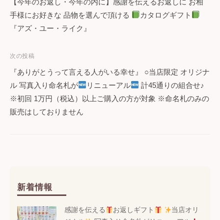
【今年のお返し・今年の内に】感謝を伝えるお返しに お相
稿
手様にお好きな 品物を選んで頂ける
カタログギフト
ナ
『アズ・ユー・ライク』
ビ
次の投稿
ゲ
『ありがとうって言える人がいる幸せ』 ○当店限定 オリジナ
ー
ル 写真入り命名札が
リニューアル
計45通りの組合せ♪
※初回 1万円（税込）以上ご購入の方が対象 ※命名札のみの
シ
販売はしておりません
ョ
ン
新着情報
感謝を伝える
お返しギフト
当店オリ