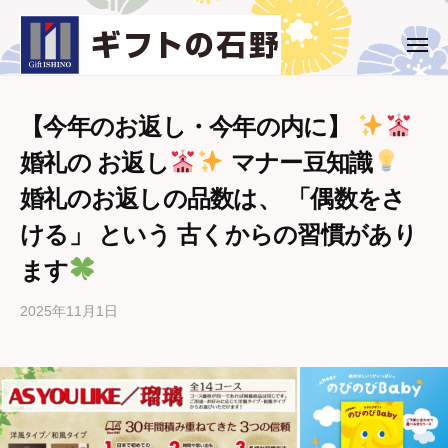
ー
コ
ト
ン
の
メ
ギ
西
ニ
石
テ
ュ
フ
条
野
ー
ン
市
ト
ツ
【今年のお返し・今年の内に】
・
の
へ
婚礼の お返し
マナー豆知識
新
石
ス
居
婚礼のお返しの品数は、 「偶数をさ
野
キ
浜
ッ
ける」 という 古くからの習慣があり
市
プ
の
ます
ギ
フ
2025年11月1日
b
ト
y
専
ギ
フ
門
ト
店
の