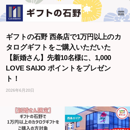
ー
コ
ト
ン
の
メ
ギ
西
ニ
石
テ
ュ
フ
条
野
ー
ン
市
ト
ツ
ギフトの石野 西条店で1万円以上のカ
・
の
へ
タログギフトをご購入いただいた
新
石
ス
居
【新婚さん】先着10名様に、1,000
野
キ
浜
ッ
LOVE SAIJO ポイントをプレゼン
市
プ
の
ト！
ギ
フ
2026年6月20日
b
ト
y
専
ギ
フ
門
ト
店
の