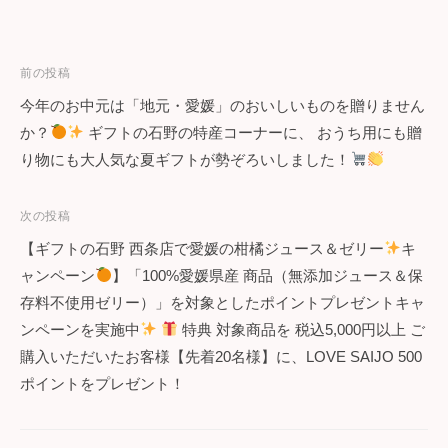
投
前の投稿
今年のお中元は「地元・愛媛」のおいしいものを贈りません
稿
か？
ギフトの石野の特産コーナーに、 おうち用にも贈
ナ
り物にも大人気な夏ギフトが勢ぞろいしました！
ビ
次の投稿
ゲ
【ギフトの石野 西条店で愛媛の柑橘ジュース＆ゼリー
キ
ー
ャンペーン
】「100%愛媛県産 商品（無添加ジュース＆保
存料不使用ゼリー）」を対象としたポイントプレゼントキャ
シ
ンペーンを実施中
特典 対象商品を 税込5,000円以上 ご
ョ
購入いただいたお客様【先着20名様】に、LOVE SAIJO 500
ポイントをプレゼント！
ン