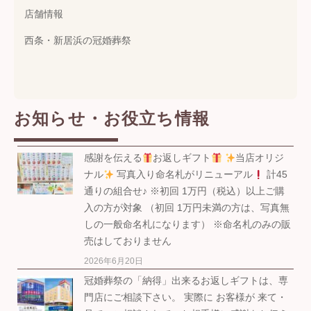
店舗情報
西条・新居浜の冠婚葬祭
お知らせ・お役立ち情報
感謝を伝える
お返しギフト
当店オリジ
ナル
写真入り命名札がリニューアル
計45
通りの組合せ♪ ※初回 1万円（税込）以上ご購
入の方が対象 （初回 1万円未満の方は、写真無
しの一般命名札になります） ※命名札のみの販
売はしておりません
2026年6月20日
冠婚葬祭の「納得」出来るお返しギフトは、専
門店にご相談下さい。 実際に お客様が 来て・