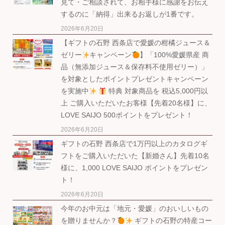
見て・ご相談されて、お相手様に感謝をお伝え
するのに「納得」出来るお返しが1番です。
2026年6月20日
【ギフトの石野 西条店で愛媛の柑橘ジュース＆
ゼリー
キャンペーン
】「100%愛媛県産 商
品（無添加ジュース＆保存料不使用ゼリー）」
を対象としたポイントプレゼントキャンペーン
を実施中
特典 対象商品を 税込5,000円以
上 ご購入いただいたお客様【先着20名様】に、
LOVE SAIJO 500ポイントをプレゼント！
2026年6月20日
ギフトの石野 西条店で1万円以上のカタログギ
フトをご購入いただいた【新婚さん】先着10名
様に、1,000 LOVE SAIJO ポイントをプレゼン
ト！
2026年6月20日
今年のお中元は「地元・愛媛」のおいしいもの
を贈りませんか？
ギフトの石野の特産コー