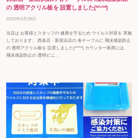
の 透明アクリル板を 設置しました(*^^*)
2020年4月28日
b
y
当店は お客様とスタッフの 健康を守るため ウイルス対策を 実施
ギ
しております。 西条店・新居浜店の 各テーブルに 飛沫感染防止
フ
の 透明アクリル板を 設置しました(*^^*) カウンター座席には、
ト
飛沫感染防止の 透明ビニ...
の
石
野