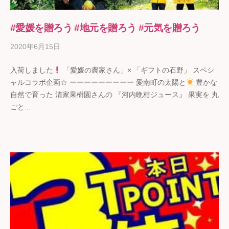
#愛媛を贈ろう #地元を贈ろう #元気を贈ろう
2020年6月15日
b
y
入荷しました
「愛媛の農家さん」× 「ギフトの石野」 スペシ
ギ
ャルコラボ企画☆ ーーーーーーーーー 愛南町の太陽と
豊かな
フ
自然で育った 清家果樹園さんの 『河内晩柑ジュース』 果実を 丸
ト
ごと...
の
石
野