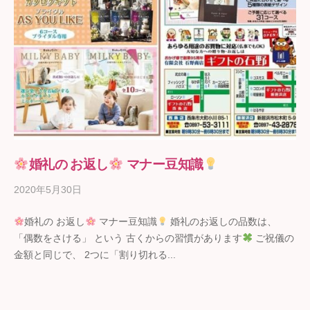
婚礼の お返し
マナー豆知識
2020年5月30日
b
y
婚礼の お返し
マナー豆知識
婚礼のお返しの品数は、
ギ
「偶数をさける」 という 古くからの習慣があります
ご祝儀の
フ
金額と同じで、 2つに「割り切れる...
ト
の
石
野