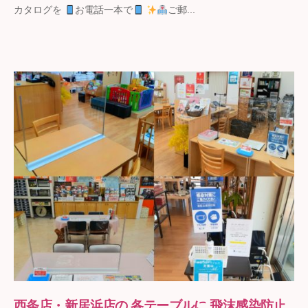
カタログを
お電話一本で
ご郵...
ト
の
石
野
西条店・新居浜店の 各テーブルに 飛沫感染防止