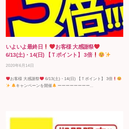
いよいよ最終日
お客様 大感謝祭
6/13(土)・14(日) 【Ｔポイント】 3倍
2020年6月14日
b
y
お客様 大感謝祭
6/13(土)・14(日) 【Ｔポイント】 3倍
ギ
キャンペーンを開催
ーーーーーーーー...
フ
ト
の
石
野