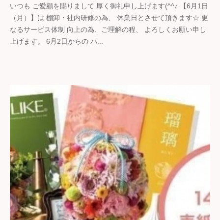
いつも ご愛顧を賜りまして 厚く御礼申し上げます(^^♪ 【6月1日
ギ
（月）】は 棚卸・社内研修の為、 休業日とさせて頂きます☆ 更
フ
なるサービス体制 向上の為、ご理解の程、 よろしくお願い申し
ト
上げます。 6月2日からの パ...
の
石
野