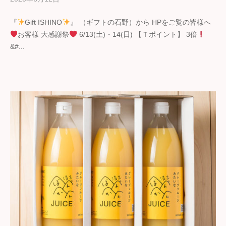
y
『
Gift ISHINO
』 （ギフトの石野）から HPをご覧の皆様へ
ギ
お客様 大感謝祭
6/13(土)・14(日) 【Ｔポイント】 3倍
フ
&#...
ト
の
石
野