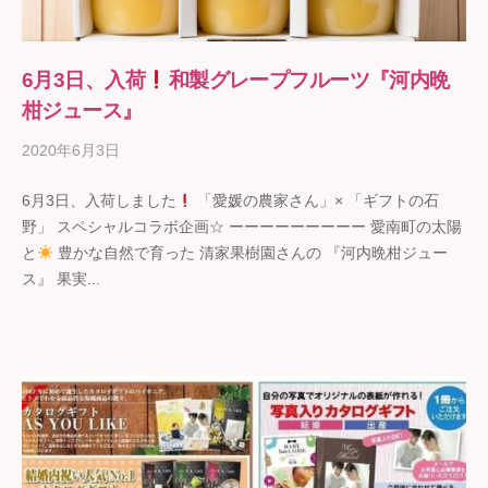
6月3日、入荷
和製グレープフルーツ『河内晩
柑ジュース』
2020年6月3日
b
y
6月3日、入荷しました
「愛媛の農家さん」× 「ギフトの石
ギ
野」 スペシャルコラボ企画☆ ーーーーーーーーー 愛南町の太陽
フ
と
豊かな自然で育った 清家果樹園さんの 『河内晩柑ジュー
ト
ス』 果実...
の
石
野