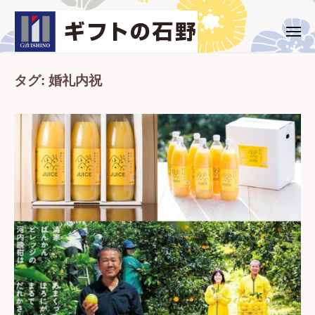
ー
コ
ト
ン
の
メ
ギ
西
ニ
石
テ
ュ
フ
条
野
ー
ン
市
タグ:
婚礼内祝
ト
ツ
・
の
へ
新
石
ス
居
野
キ
浜
ッ
市
プ
の
ギ
フ
ト
専
門
店