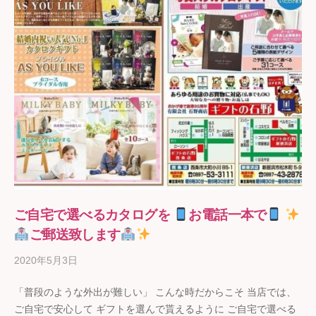
ご自宅で選べるカタログを
お電話一本で
ご郵送致します
2020年5月3日
b
y
「普段のような外出が難しい」 こんな時だからこそ 当店では、
ギ
ご自宅で安心して ギフトを選んで貰えるように ご自宅で選べる
フ