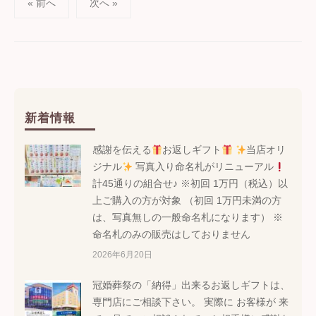
投
« 前へ
次へ »
稿
の
ペ
ー
新着情報
ジ
感謝を伝える
お返しギフト
当店オリ
送
ジナル
写真入り命名札がリニューアル
計45通りの組合せ♪ ※初回 1万円（税込）以
り
上ご購入の方が対象 （初回 1万円未満の方
は、写真無しの一般命名札になります） ※
命名札のみの販売はしておりません
2026年6月20日
冠婚葬祭の「納得」出来るお返しギフトは、
専門店にご相談下さい。 実際に お客様が 来