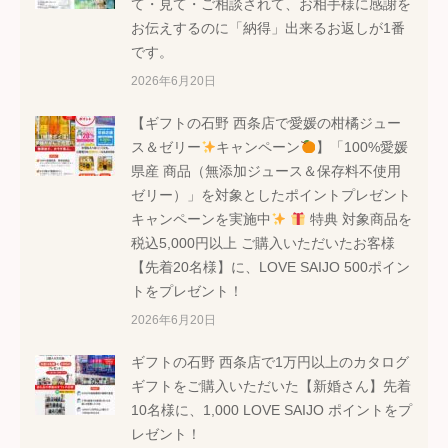
て・見て・ご相談されて、お相手様に感謝を
お伝えするのに「納得」出来るお返しが1番
です。
2026年6月20日
【ギフトの石野 西条店で愛媛の柑橘ジュー
ス＆ゼリー
キャンペーン
】「100%愛媛
県産 商品（無添加ジュース＆保存料不使用
ゼリー）」を対象としたポイントプレゼント
キャンペーンを実施中
特典 対象商品を
税込5,000円以上 ご購入いただいたお客様
【先着20名様】に、LOVE SAIJO 500ポイン
トをプレゼント！
2026年6月20日
ギフトの石野 西条店で1万円以上のカタログ
ギフトをご購入いただいた【新婚さん】先着
10名様に、1,000 LOVE SAIJO ポイントをプ
レゼント！