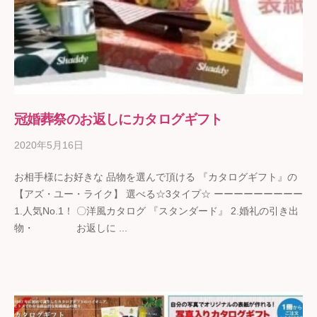
冠婚葬祭のお返しにカタログギフト
2020年5月16日
b
y
お相手様にお好きな 品物を選んで頂ける 『カタログギフト』の
ギ
【アズ・ユー・ライク】 選べる☆3タイプ☆ ーーーーーーーーー
フ
1.人気No.1！ 〇洋風カタログ 『スタンダード』 2.婚礼の引き出
ト
物・ お返しに ...
の
石
野