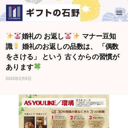
ー
コ
ト
ン
の
メ
ギ
西
ニ
石
テ
ュ
フ
条
野
ー
ン
市
ト
ツ
婚礼の お返し
マナー豆知
・
の
へ
識
婚礼のお返しの品数は、 「偶数
新
石
ス
居
をさける」 という 古くからの習慣が
野
キ
浜
ッ
あります
市
プ
の
2025年2月6日
b
ギ
y
フ
ギ
ト
フ
専
ト
門
の
店
石
野