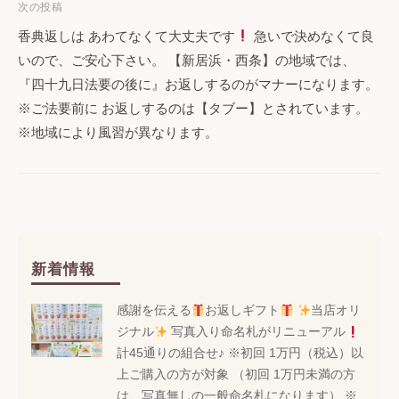
次の投稿
ゲ
香典返しは あわてなくて大丈夫です
急いで決めなくて良
ー
いので、ご安心下さい。 【新居浜・西条】の地域では、
『四十九日法要の後に』お返しするのがマナーになります。
シ
※ご法要前に お返しするのは【タブー】とされています。
ョ
※地域により風習が異なります。
ン
新着情報
感謝を伝える
お返しギフト
当店オリ
ジナル
写真入り命名札がリニューアル
計45通りの組合せ♪ ※初回 1万円（税込）以
上ご購入の方が対象 （初回 1万円未満の方
は、写真無しの一般命名札になります） ※