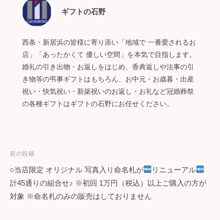
ギフトの石野
西条・新居浜の皆様に寄り添い「地域で 一番愛されるお
店」「あったかくて 優しい空間」を本気で目指します。
婚礼の引き出物・お返しをはじめ、香典返しや法事の引
き物等の弔事ギフトはもちろん、お中元・お歳暮・出産
祝い・快気祝い・新築祝いのお返し・お礼など冠婚葬祭
の各種ギフトはギフトの石野にお任せください。
投
前の投稿
○当店限定 オリジナル 写真入り命名札が
リニューアル
稿
計45通りの組合せ♪ ※初回 1万円（税込）以上ご購入の方が
ナ
対象 ※命名札のみの販売はしておりません
ビ