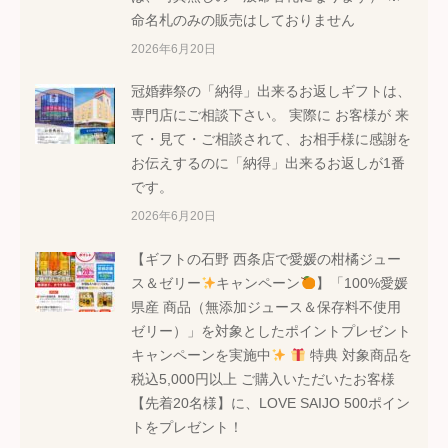
命名札のみの販売はしておりません
2026年6月20日
冠婚葬祭の「納得」出来るお返しギフトは、
専門店にご相談下さい。 実際に お客様が 来
て・見て・ご相談されて、お相手様に感謝を
お伝えするのに「納得」出来るお返しが1番
です。
2026年6月20日
【ギフトの石野 西条店で愛媛の柑橘ジュー
ス＆ゼリー
キャンペーン
】「100%愛媛
県産 商品（無添加ジュース＆保存料不使用
ゼリー）」を対象としたポイントプレゼント
キャンペーンを実施中
特典 対象商品を
税込5,000円以上 ご購入いただいたお客様
【先着20名様】に、LOVE SAIJO 500ポイン
トをプレゼント！