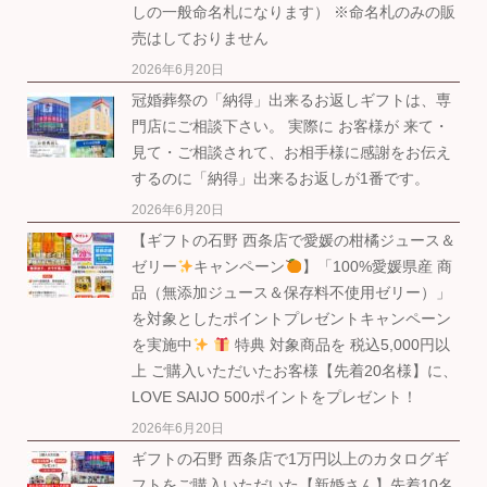
しの一般命名札になります） ※命名札のみの販
売はしておりません
2026年6月20日
冠婚葬祭の「納得」出来るお返しギフトは、専
門店にご相談下さい。 実際に お客様が 来て・
見て・ご相談されて、お相手様に感謝をお伝え
するのに「納得」出来るお返しが1番です。
2026年6月20日
【ギフトの石野 西条店で愛媛の柑橘ジュース＆
ゼリー
キャンペーン
】「100%愛媛県産 商
品（無添加ジュース＆保存料不使用ゼリー）」
を対象としたポイントプレゼントキャンペーン
を実施中
特典 対象商品を 税込5,000円以
上 ご購入いただいたお客様【先着20名様】に、
LOVE SAIJO 500ポイントをプレゼント！
2026年6月20日
ギフトの石野 西条店で1万円以上のカタログギ
フトをご購入いただいた【新婚さん】先着10名