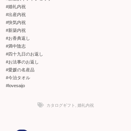
#婚礼内祝
#出産内祝
#快気内祝
#新築内祝
#お香典返し
#満中陰志
#四十九日のお返し
#お法事のお返し
#愛媛の名産品
#今治タオル
#lovesaijo
カタログギフト
,
婚礼内祝