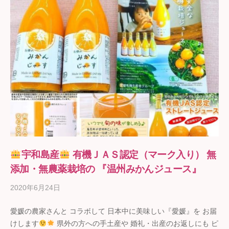
宇和島産
有機ＪＡＳ認定（マーク入り） 無
添加・無農薬栽培の 『温州みかんジュース』
2020年6月24日
b
y
愛媛の農家さんと コラボして 日本中に美味しい『愛媛』を お届
ギ
けします
県外の方への手土産や 婚礼・出産のお返しにも ピ
フ