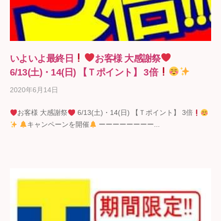
いよいよ最終日
お客様 大感謝祭
6/13(土)・14(日) 【Ｔポイント】 3倍
2020年6月14日
b
y
お客様 大感謝祭
6/13(土)・14(日) 【Ｔポイント】 3倍
ギ
キャンペーンを開催
ーーーーーーーー...
フ
ト
の
石
野