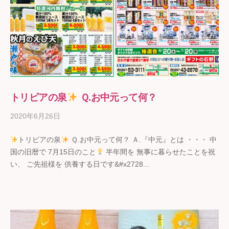
トリビアの泉
Ｑ.お中元って何？
2020年6月26日
b
y
トリビアの泉
Ｑ.お中元って何？ Ａ.『中元』とは ・・・ 中
ギ
国の旧暦で 7月15日のこと
半年間を 無事に暮らせたことを祝
フ
い、 ご先祖様を 供養する日です&#x2728...
ト
の
石
野