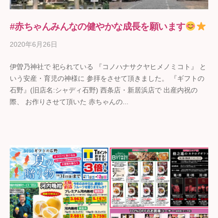
#赤ちゃんみんなの健やかな成長を願います
2020年6月26日
b
y
伊曽乃神社で 祀られている 『コノハナサクヤヒメノミコト』 と
ギ
いう安産・育児の神様に 参拝をさせて頂きました。 『ギフトの
フ
石野』(旧店名:シャディ石野) 西条店・新居浜店で 出産内祝の
ト
際、 お作りさせて頂いた 赤ちゃんの...
の
石
野