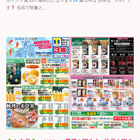
ポイント還元の 最終日となります
還元率は お得な『5％』で
フ
す
当店で対象と...
ト
の
石
野