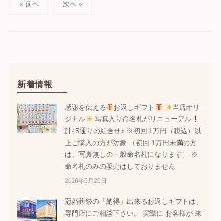
投
« 前へ
次へ »
稿
の
ペ
ー
新着情報
ジ
感謝を伝える
お返しギフト
当店オリ
送
ジナル
写真入り命名札がリニューアル
計45通りの組合せ♪ ※初回 1万円（税込）以
り
上ご購入の方が対象 （初回 1万円未満の方
は、写真無しの一般命名札になります） ※
命名札のみの販売はしておりません
2026年6月20日
冠婚葬祭の「納得」出来るお返しギフトは、
専門店にご相談下さい。 実際に お客様が 来