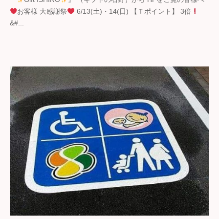
ギ
お客様 大感謝祭
6/13(土)・14(日) 【Ｔポイント】 3倍
フ
&#...
ト
の
石
野