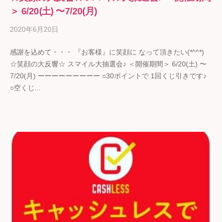
＞ 6/20(土) 〜7/20(月)
2020年6月20日
b
y
感謝を込めて・・・ 『お客様』に笑顔に なって頂きたい(*^^*)
ギ
☆笑顔の大反響☆ スマイル大抽選会♪ ＜開催期間＞ 6/20(土) 〜
フ
7/20(月) ーーーーーーーーー ○30ポイントで 1回くじ引きです♪
ト
○空くじ...
の
石
野