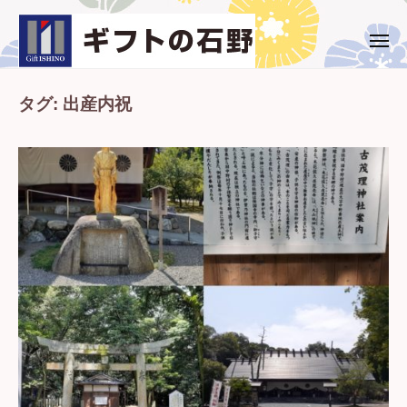
ー
コ
ト
ン
の
メ
ギ
西
ニ
石
テ
ュ
フ
条
野
ー
ン
市
タグ:
出産内祝
ト
ツ
・
の
へ
新
石
ス
居
野
キ
浜
ッ
市
プ
の
ギ
フ
ト
専
門
店