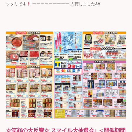
ッタリです
ーーーーーーーーー 入荷しました&#...
ト
の
石
野
☆笑顔の大反響☆ スマイル大抽選会♪ ＜開催期間