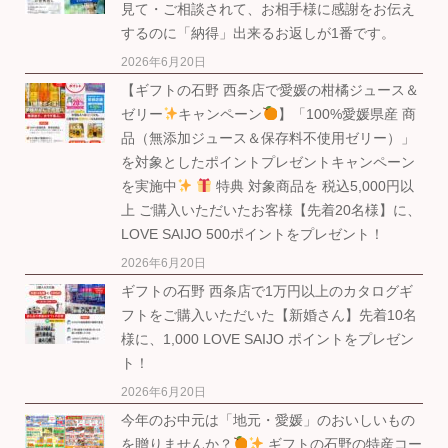
見て・ご相談されて、お相手様に感謝をお伝え
するのに「納得」出来るお返しが1番です。
2026年6月20日
【ギフトの石野 西条店で愛媛の柑橘ジュース＆
ゼリー
キャンペーン
】「100%愛媛県産 商
品（無添加ジュース＆保存料不使用ゼリー）」
を対象としたポイントプレゼントキャンペーン
を実施中
特典 対象商品を 税込5,000円以
上 ご購入いただいたお客様【先着20名様】に、
LOVE SAIJO 500ポイントをプレゼント！
2026年6月20日
ギフトの石野 西条店で1万円以上のカタログギ
フトをご購入いただいた【新婚さん】先着10名
様に、1,000 LOVE SAIJO ポイントをプレゼン
ト！
2026年6月20日
今年のお中元は「地元・愛媛」のおいしいもの
を贈りませんか？
ギフトの石野の特産コー