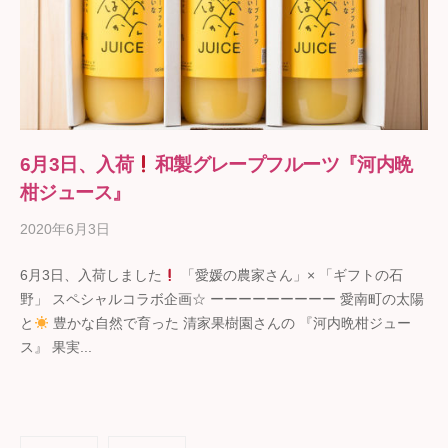
6月3日、入荷
和製グレープフルーツ『河内晩
柑ジュース』
2020年6月3日
b
y
6月3日、入荷しました
「愛媛の農家さん」× 「ギフトの石
ギ
野」 スペシャルコラボ企画☆ ーーーーーーーーー 愛南町の太陽
フ
と
豊かな自然で育った 清家果樹園さんの 『河内晩柑ジュー
ト
ス』 果実...
の
石
野