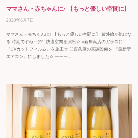
ママさん・赤ちゃんに♪ 【もっと優しい空間に】
2020年6月7日
b
y
ママさん・赤ちゃんに♪ 【もっと優しい空間に】 紫外線が気にな
ギ
る 時期ですね～(^^; 快適空間を演出☆ ○新居浜店のガラスに
フ
『UVカットフィルム』を施工☆ 〇西条店の空調設備を 『最新型
ト
エアコン』にしました☆ ーーー...
の
石
野