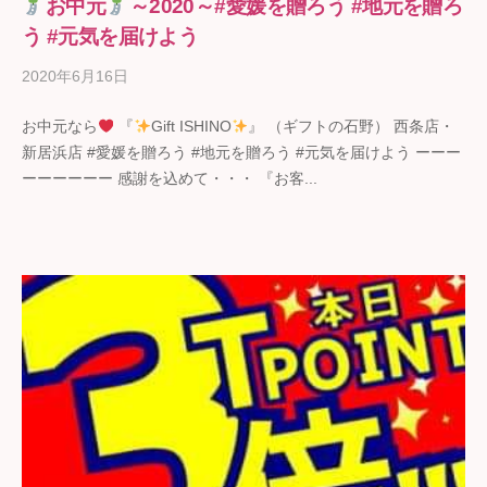
お中元
～2020～#愛媛を贈ろう #地元を贈ろ
う #元気を届けよう
2020年6月16日
b
y
お中元なら
『
Gift ISHINO
』 （ギフトの石野） 西条店・
ギ
新居浜店 #愛媛を贈ろう #地元を贈ろう #元気を届けよう ーーー
フ
ーーーーーー 感謝を込めて・・・ 『お客...
ト
の
石
野