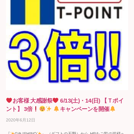
お客様 大感謝祭
6/13(土)・14(日) 【Ｔポイ
ント】 3倍
キャンペーンを開催
2020年6月12日
b
y
『
Gift ISHINO
』 （ギフトの石野）から HPをご覧の皆様へ